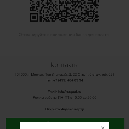
Контакты
101000, г. Москва, Пер Уланский, Д. 22 Стр. 1, 6 этаж, оф. 621
Тел:
+7 (499) 404 03 34
Email:
info@cepod.ru
Режим работы: ПН-ПТ с 10:00 до 20:00
Открыть Яндекс.карту
Оставить заявку
×