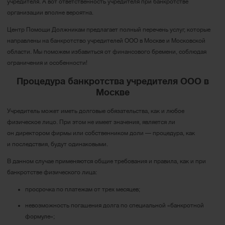
учредителя. А вот ответственность учредителя при банкротстве
организации вполне вероятна.
Центр Помощи Должникам предлагает полный перечень услуг, которые
направлены на банкротство учредителей ООО в Москве и Московской
области. Мы поможем избавиться от финансового бремени, соблюдая
ограничения и особенности!
Процедура банкротства учредителя ООО в
Москве
Учредитель может иметь долговые обязательства, как и любое
физическое лицо. При этом не имеет значения, является ли
он директором фирмы или собственником доли — процедура, как
и последствия, будут одинаковыми.
В данном случае применяются общие требования и правила, как и при
банкротстве физического лица:
просрочка по платежам от трех месяцев;
невозможность погашения долга по специальной «банкротной
формуле»;