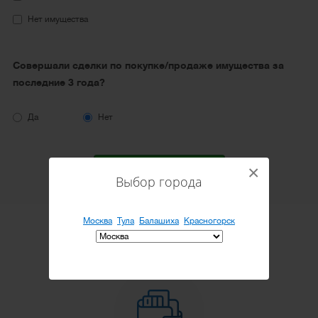
Нет имущества
Совершали сделки по покупке/продаже имущества за
последние 3 года?
Да
Нет
×
Рассчитать стоимость
Выбор города
Москва
Тула
Балашиха
Красногорск
Какие долги можно списать?