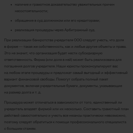
наличие и грамотное доказательство уважительных причин
несостоятельности;
обращение в суд должником или его кредиторами;
реализация процедуры через Арбитражный суд.
При реализации банкротства учредителя ООО следует учесть, что доля
в фирме ― такая же собственность, как и любые другие объекты и права.
Это не значит, что организация будет нести субсидиарную
ответственность. Фирма (или доля в ней) может быть реализована для
погашения долгов учредителя. Наши юристы проконсультируют вас
на любом этапе процедуры и предложат самый выгодный и эффективный
вариант финансовой свободы. Помогут собрать полный пакет
документов, включая учредительные бумаги, документы, указывающие
на размер долга и т. д.
Процедура может отличаться в зависимости от того, единственный ли
учредитель владеет фирмой или их несколько. Составить грамотный план
действий самостоятельно и учесть все нюансы практически невозможно,
поэтому следует обратиться к помощи профессионального специалиста
с большим стажем.