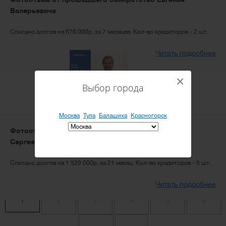
Валерьевича
Списано долгов на 676 000р. за 7 месяцев. Кол-во кредиторов - 2 шт.
Читать подробнее
×
Выбор города
Москва
Тула
Балашиха
Красногорск
Фотоотзыв от прошедшей банкротство Кристины
Сергеевны
Списано долгов на 1 529 000р. за 21 месяц. Кол-во кредиторов - 5 шт.
Читать подробнее
1
2
3
4
5
6