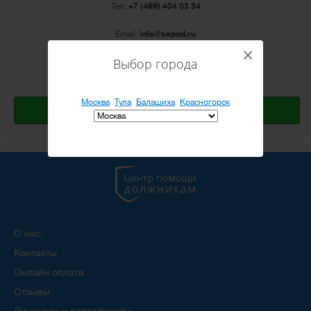
Тел:
+7 (499) 404 03 34
Email:
info@cepod.ru
Режим работы: ПН-ПТ с 10:00 до 20:00
×
Выбор города
Открыть Яндекс.карту
Москва
Тула
Балашиха
Красногорск
Оставить заявку
О нас
Контакты
Онлайн оплата
Отзывы
Лицензии и сертификаты