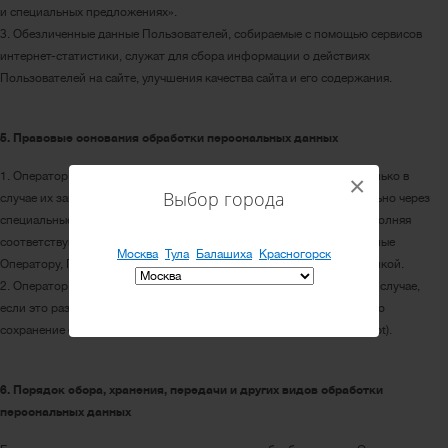
и специальных предложениях».
3. Обезличенные данные Пользователей, собираемые с помощью сервисов
интернет-статистики, служат для сбора информации о действиях
Пользователей на сайте, улучшения качества сайта и его содержания.
5. Правовые основания обработки персональных данных
1. Оператор обрабатывает персональные данные Пользователя только в
×
Выбор города
случае их заполнения и/или отправки Пользователем самостоятельно через
специальные формы, расположенные на сайте https://cepod.ru. Заполняя
соответствующие формы и/или отправляя свои персональные данные
Москва
Тула
Балашиха
Красногорск
Оператору, Пользователь выражает свое согласие с данной Политикой.
2. Оператор обрабатывает обезличенные данные о Пользователе в случае,
если это разрешено в настройках браузера Пользователя (включено
сохранение файлов «cookie» и использование технологии JavaScript).
6. Порядок сбора, хранения, передачи и других видов обработки
персональных данных