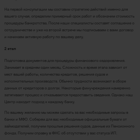
На первой консультации мы составим стратегию действий именно для
вашего случая, определим примерный срок работ и обозначим стоимость
процедуры банкротства. После наши специалисты составят соглашение о
сотрудничестве и уже на второй встрече мы подписываем с вами договор
и начинаем активную работу по вашему делу.
2 этап
Подготовка документов для процедуры финансового оздоровления.
Занимает в среднем один месяц. Сложность и время этапа зависит от
мест вашей работы, количества кредитов, решения судов и
исполнительных производств. Обычно трудности возникают в сборе
данных от кредиторов о долгах. Некоторые финучреждения намеренно
затягивают процесс и отказываются предоставить сведения. Однако наш
Центр находит подход к каждому банку.
По вашему желанию мы можем сделать за вас необходимые запросы в
банки и МФО. Соберем для вас необходимые официальные бумаги от
займодателей, получим прошлые решения судов, данные из Пенсионного
фонда. Получим справку в ФНС об отсутствии у вас статуса ИП.