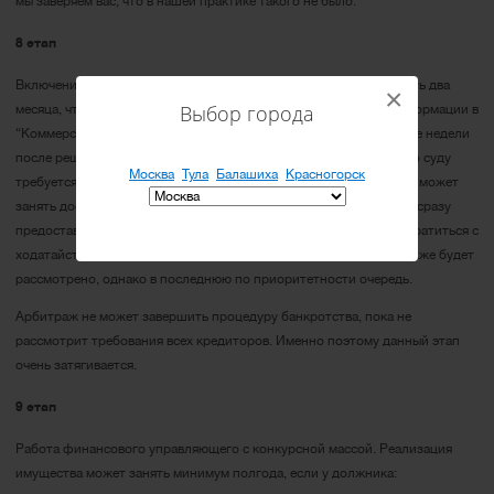
мы заверяем вас, что в нашей практике такого не было.
8 этап
Включение требований займодателей в реестр. У кредиторов есть два
×
Выбор города
месяца, чтобы озвучить свои требования после публикации информации в
“Коммерсанте”. Обычно для публикации в газете необходимо две недели
после решения суда о банкротстве. Однако важно учитывать, что суду
Москва
Тула
Балашиха
Красногорск
требуется время для рассмотрения требований кредиторов. Это может
занять достаточно много времени, особенно если кредиторы не сразу
предоставили точные сведения. Кроме того, кредитор может обратиться с
ходатайством и после отведенного времени. Такое заявление также будет
рассмотрено, однако в последнюю по приоритетности очередь.
Арбитраж не может завершить процедуру банкротства, пока не
рассмотрит требования всех кредиторов. Именно поэтому данный этап
очень затягивается.
9 этап
Работа финансового управляющего с конкурсной массой. Реализация
имущества может занять минимум полгода, если у должника: