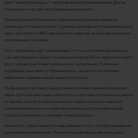
Арест зарплатной карты — частое явление в последнее время. Данная
тема входит в наш топ часто задаваемых вопросов.
Обычно причиной блокировки карты является исковое заявление
кредитора о погашении долга. Судебные приставы могут арестовать вашу
карту при неуплате ЖКХ, просрочке по кредитам, алиментам или другим
обязательным платежам.
Часто обладатели карт обнаруживают, что со счета сняты все средства
и он заблокирован. Однако по законодательству РФ по зарплатной карте
могут удержать не более половины всех поступлений. Претензии
к судебным приставам тут бессмысленны, так как они не обладают
сведениями о размере вашей заработной платы.
Чтобы решить проблему, сначала узнайте в банке причину блокировки
карты. Если она арестована, обратитесь к приставам и изучите документы
по вашему делу. Если информация в них верна, напишите заявление
о разблокировке карты и представьте справку из бухгалтерии вашей
трудовой организации с данными о ваших доходах.
Кроме того, предоставьте приставу сведения о том, что заблокированная
карта является зарплатной. После этого пристав должен снять арест