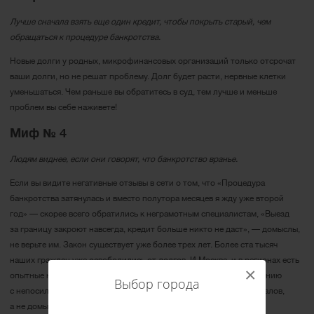
Лучше сначала взять еще один кредит, чтобы покрыть старый, чем
обращаться к процедуре банкротства.
Новые долги у родных, микрофинансовых организаций только отсрочат
ваши долги, но не решат проблему. Долг будет расти, нервные клетки
уменьшаться. Чем раньше вы обратитесь в суд, тем лучше и меньше
проблем вы себе наживете!
Миф № 4
Людям виднее, если они говорят, что банкротство вранье.
Если вы видите негативные отзывы в сети о том, что «Процедура
банкротства затянулась и вместо полутора месяцев я жду уже второй
год» — скорее всего обратились к неграмотным специалистам, «Выезд
за границу закроют навсегда, кредит больше никто не даст», — домыслы,
не верьте им. Закон существует уже более трех лет. Более ста тысяч
наших граждан уже освободились от долгов. И Москве, и в регионах есть
×
опытные юристы, которые помогают успешно справиться населению
Выбор города
с непосильными долгами. Слушать важно знающих профессионалов,
а не домыслы людей из сети.