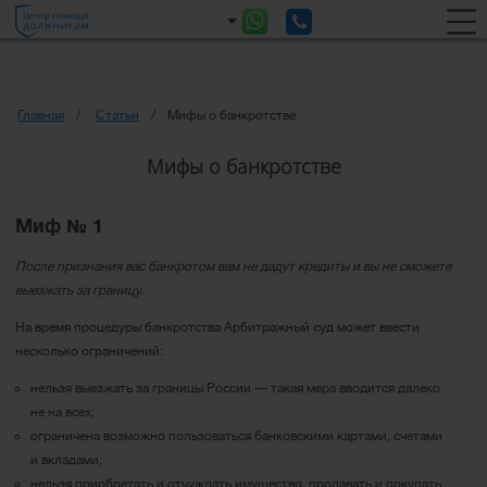
Главная
Статьи
Мифы о банкротстве
Мифы о банкротстве
Миф № 1
После признания вас банкротом вам не дадут кредиты и вы не сможете
выезжать за границу.
На время процедуры банкротства Арбитражный суд может ввести
несколько ограничений:
нельзя выезжать за границы России — такая мера вводится далеко
не на всех;
ограничена возможно пользоваться банковскими картами, счетами
и вкладами;
нельзя приобретать и отчуждать имущество, продавать и покупать