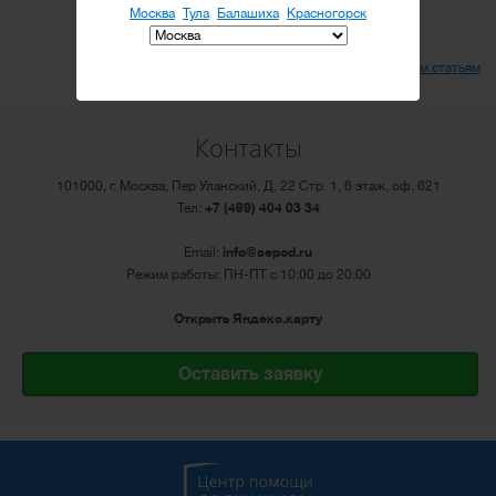
Москва
Тула
Балашиха
Красногорск
Вернуться ко всем статьям
Контакты
101000, г. Москва, Пер Уланский, Д. 22 Стр. 1, 6 этаж, оф. 621
Тел:
+7 (499) 404 03 34
Email:
info@cepod.ru
Режим работы: ПН-ПТ с 10:00 до 20:00
Открыть Яндекс.карту
Оставить заявку