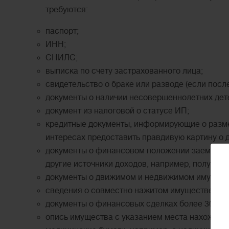
требуются:
паспорт;
ИНН;
СНИЛС;
выписка по счету застрахованного лица;
свидетельство о браке или разводе (если посл
документы о наличии несовершеннолетних дет
документ из налоговой о статусе ИП;
кредитные документы, информирующие о разме
интересах предоставить правдивую картину о д
документы о финансовом положении заемщика з
другие источники доходов, например, получени
документы о движимом и недвижимом имущест
сведения о совместно нажитом имуществе или 
документы о финансовых сделках более 300 тыс
опись имущества с указанием места нахождения