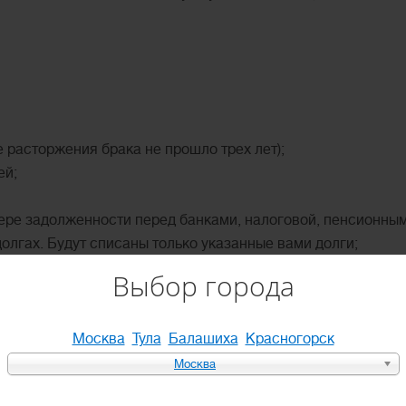
е расторжения брака не прошло трех лет);
ей;
ре задолженности перед банками, налоговой, пенсионным
олгах. Будут списаны только указанные вами долги;
а последние три года: справка 2-НДФЛ, информация о сче
Выбор города
е наследства;
ве в собственности;
его разделе при разводе;
Москва
Тула
Балашиха
Красногорск
. руб. за последние три года;
Москва
, в том числе и залогового;