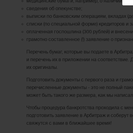
медицинские бумаги, например, о наличии инв
сведения об опекунстве;
выписки по банковским операциям, вкладах (де
списки (по специальной форме) кредиторов и 
оплаченная госпошлина (300 рублей) и внесе
грамотно составленное (!) заявление о призна
Перечень бумаг, которые вы подаете в Арбитр
и перечень их в приложении на соответствие.
их оригиналы.
Подготовить документы с первого раза и грамо
перечисленные документы - это не полный пак
может быть такого же размера, как мы написа
Чтобы процедура банкротства проходила с ме
подготовить заявление в Арбитраж и соберут 
свяжутся с вами в ближайшее время!