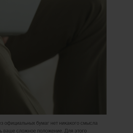
ез официальных бумаг нет никакого смысла
ть ваше сложное положение. Для этого