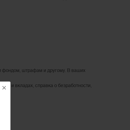
 фондом, штрафам и другому. В ваших
тах и вкладах, справка о безработности,
×