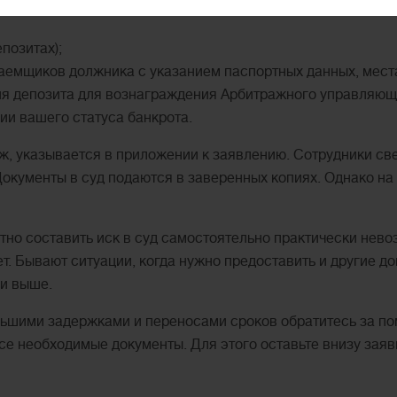
алидности;
позитах);
заемщиков должника с указанием паспортных данных, мес
ния депозита для вознаграждения Арбитражного управляющ
нии вашего статуса банкрота.
аж, указывается в приложении к заявлению. Сотрудники с
 Документы в суд подаются в заверенных копиях. Однако н
тно составить иск в суд самостоятельно практически нево
ет. Бывают ситуации, когда нужно предоставить и другие 
ли выше.
ньшими задержками и переносами сроков обратитесь за по
все необходимые документы. Для этого оставьте внизу зая