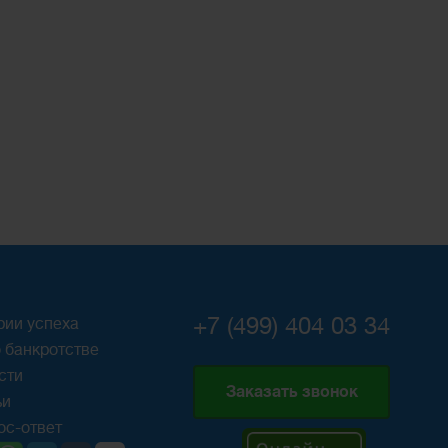
+7 (499) 404 03 34
рии успеха
 банкротстве
сти
Заказать звонок
ьи
ос-ответ