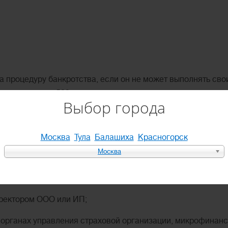
а процедуру банкротства, если он не может выполнять сво
ов превышает 500 т.р.
Выбор города
ют граждан после прохождения процедуры банкротства и с
Москва
Тула
Балашиха
Красногорск
Москва
иальных кредиторов о том, что вы проходили процедуру бан
ии имущества нельзя повторно подать заявление о банкрот
иректором ООО или ИП;
 в органах управления страховой организации, микрофинан