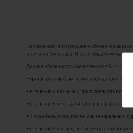
Напоминаем, что гражданин обязан подавать н
в течении 3 месяцев. И если общая сумма долг
Данная обязанность закреплена в ФЗ-127.
Вкратце рассмотрим, какие последствия ожида
• в течение 5 лет нужно предупреждать потенц
• в течение 5 лет с даты завершения реализац
• 3 года быть учредителем или генеральным д
• в течение 5 лет нельзя занимать должности