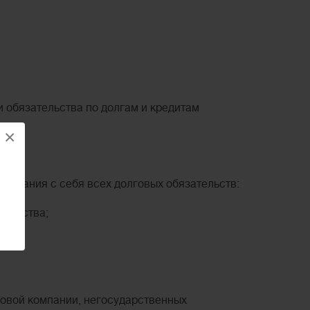
и обязательства по долгам и кредитам
×
писания с себя всех долговых обязательств:
кротства;
стве;
совой компании, негосударственных