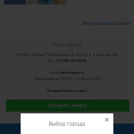
Вернуться ко всем историям
Контакты
101000, г. Москва, Пер Уланский, Д. 22 Стр. 1, 6 этаж, оф. 621
Тел:
+7 (499) 404 03 34
Email:
info@cepod.ru
Режим работы: ПН-ПТ с 10:00 до 20:00
Открыть Яндекс.карту
Оставить заявку
×
Выбор города