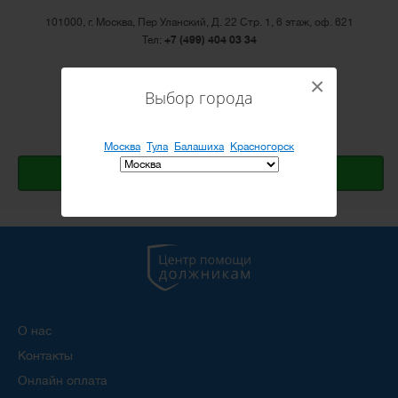
101000, г. Москва, Пер Уланский, Д. 22 Стр. 1, 6 этаж, оф. 621
Тел:
+7 (499) 404 03 34
Email:
info@cepod.ru
×
Выбор города
Режим работы: ПН-ПТ с 10:00 до 20:00
Открыть Яндекс.карту
Москва
Тула
Балашиха
Красногорск
Оставить заявку
О нас
Контакты
Онлайн оплата