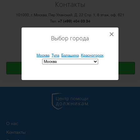
Контакты
101000, г. Москва, Пер Уланский, Д. 22 Стр. 1, 6 этаж, оф. 621
Тел:
+7 (499) 404 03 34
×
Email:
info@cepod.ru
Выбор города
Режим работы: ПН-ПТ с 10:00 до 20:00
Открыть Яндекс.карту
Москва
Тула
Балашиха
Красногорск
Оставить заявку
О нас
Контакты