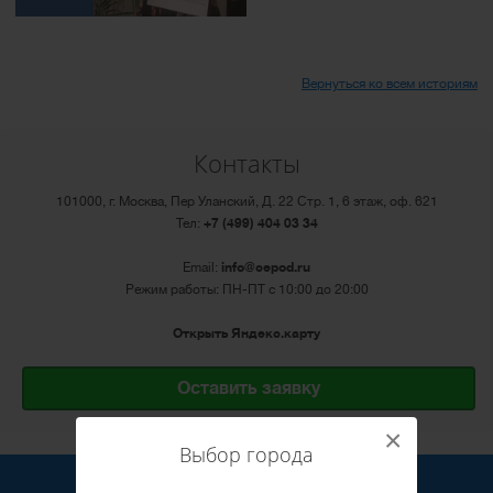
Вернуться ко всем историям
Контакты
101000, г. Москва, Пер Уланский, Д. 22 Стр. 1, 6 этаж, оф. 621
Тел:
+7 (499) 404 03 34
Email:
info@cepod.ru
Режим работы: ПН-ПТ с 10:00 до 20:00
Открыть Яндекс.карту
Оставить заявку
×
Выбор города