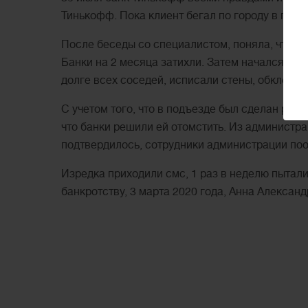
Тинькофф. Пока клиент бегал по городу в поис
После беседы со специалистом, поняла, что эт
Банки на 2 месяца затихли. Затем начался ад 
долге всех соседей, исписали стены, обклеил
С учетом того, что в подъезде был сделан ремо
что банки решили ей отомстить. Из администра
подтвердилось, сотрудники администрации пообе
Изредка приходили смс, 1 раз в неделю пытали
банкротству, 3 марта 2020 года, Анна Алексан