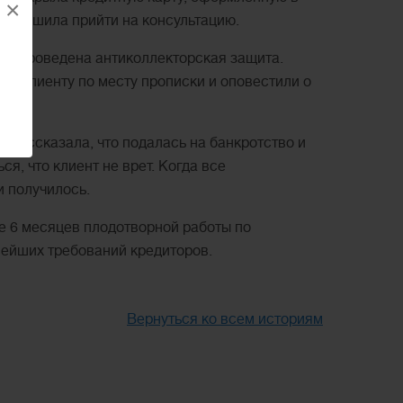
×
 и решила прийти на консультацию.
кже проведена антиколлекторская защита.
и к клиенту по месту прописки и оповестили о
а рассказала, что подалась на банкротство и
я, что клиент не врет. Когда все
и получилось.
ле 6 месяцев плодотворной работы по
нейших требований кредиторов.
Вернуться ко всем историям