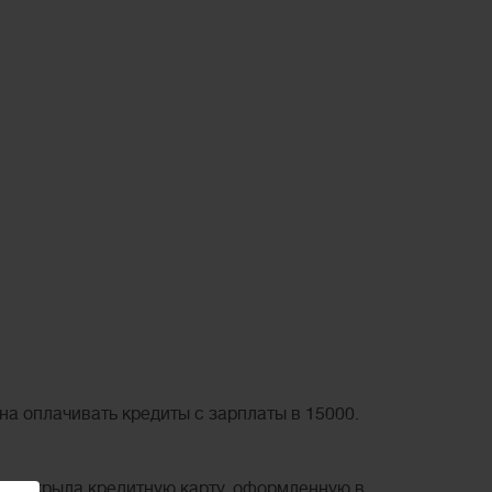
на оплачивать кредиты с зарплаты в 15000.
а закрыла кредитную карту, оформленную в