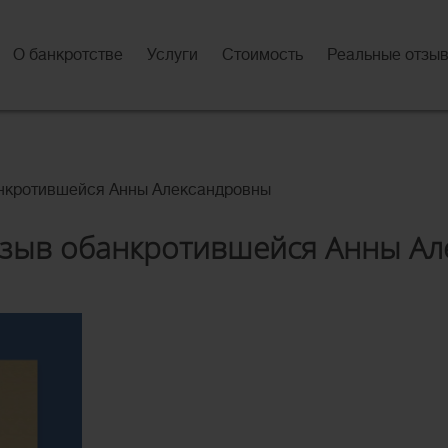
О банкротстве
Услуги
Стоимость
Реальные отзы
анкротившейся Анны Александровны
тзыв обанкротившейся Анны Ал