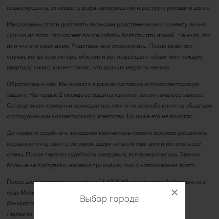
новые кредиты, отказали в рефинансировании и реструктуризации долга.
Микрозаймы стали доставать звонками родственникам и клиенту лично.
Дошло до того, что клиент после работы боялся идти домой. Не зная, кто
или что его ждет дома. Родственники отвернулись. После крайнего
случая, когда коллекторы обклеили все подъезды и обзвонили каждую
квартиру лично, клиент понял, что дальше медлить нельзя.
Обратилась к нам. Мы оказали в рамках договора антиколлекторскую
защиту. На первые 2 месяца её защиты хватило, затем началось заново.
Сотрудникам компании приходилось лично по просьбе клиента общаться
с сотрудниками коллекторского агентства. Но даже это не помогло.
До первого судебного заседания коллекторы успели здорово расшатать
нервы клиента, залить ей замок двери жидким свинцом и исписать все
стены. После первого судебного заседания, все прекратилось. Звонки
больше не поступали, изредка приходили смс о напоминании долга.
После долгих месяцев ожидания 03.12.2019 по решению Арбитражного
×
суда Московской области, Людмила Ивановна М. была признана
Выбор города
банкротом и полностью освобождена от долговых обязательств.
Людмила начала наслаждаться спокойной жизнь.