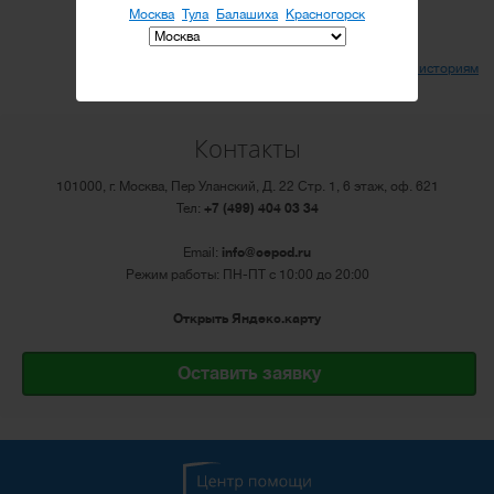
Москва
Тула
Балашиха
Красногорск
Вернуться ко всем историям
Контакты
101000, г. Москва, Пер Уланский, Д. 22 Стр. 1, 6 этаж, оф. 621
Тел:
+7 (499) 404 03 34
Email:
info@cepod.ru
Режим работы: ПН-ПТ с 10:00 до 20:00
Открыть Яндекс.карту
Оставить заявку