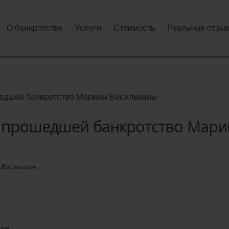
О банкротстве
Услуги
Стоимость
Реальные отзы
шедшей банкротство Марины Васильевны
 прошедшей банкротство Мар
в Балашихе
.
гов.